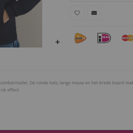
euke bombermodel. De ronde hals, lange mouw en het brede boord m
rib effect.