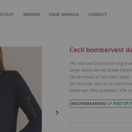
OUTLET
MERKEN
ONZE WINKELS
CONTACT
Cecil bombervest d
Het vest van Cecil is een erg le
lange mouw en het brede boor
Op de mouw zit een klein zakje. D
Dit heerlijke vest wil je niet miss
Materiaal: 60% polyester, 37% vi
BESCHIKBAARHEID:
NIET OP