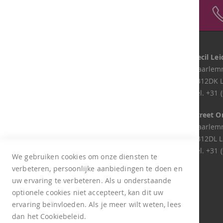
Gratis verzending
Vanaf € 50,-
Onze winkels
Lapaja Gouda
Cecil Le
Lekkenburg 21
Haarlemm
2804XA Gouda
2312DK 
Tel.
+31 (0)182 744 049
Tel.
+31 (
Lapaja Zoetermeer
Street O
Samanthagang 58
Haarlemm
2719CK Zoetermeer
2312DL L
Tel.
+31 (0)793 620 846
Tel.
+31 (
We gebruiken cookies om onze diensten te
verbeteren, persoonlijke aanbiedingen te doen en
Retour aanmelden
uw ervaring te verbeteren. Als u onderstaande
optionele cookies niet accepteert, kan dit uw
ervaring beïnvloeden. Als je meer wilt weten, lees
dan het Cookiebeleid.