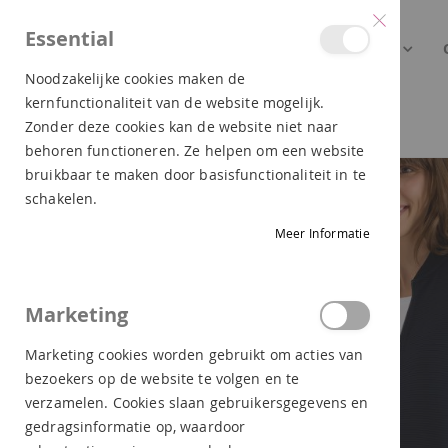
Essential
NEW ARRIVALS
DAMES
Noodzakelijke cookies maken de
kernfunctionaliteit van de website mogelijk.
CECIL BOMBERVEST DARK BLUE 324034 16831
Zonder deze cookies kan de website niet naar
behoren functioneren. Ze helpen om een website
Ga
bruikbaar te maken door basisfunctionaliteit in te
naar
schakelen.
het
Meer Informatie
einde
van
de
Marketing
afbeeldingen-
gallerij
Marketing cookies worden gebruikt om acties van
bezoekers op de website te volgen en te
verzamelen. Cookies slaan gebruikersgegevens en
gedragsinformatie op, waardoor