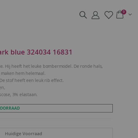
producte
0
Cart
ark blue 324034 16831
uke. Hij heeft het leuke bombermodel. De ronde hals,
d maken hem helemaal.
e stof heeft een leuk rib effect.
en,
scose, 3% elastaan.
 VOORRAAD
Huidige Voorraad