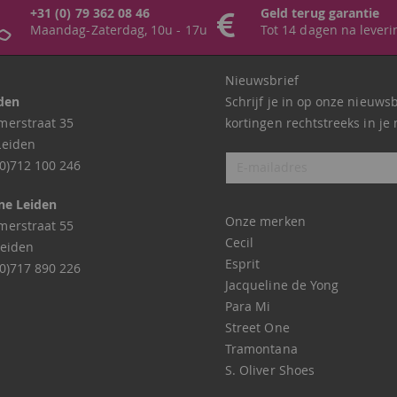
+31 (0) 79 362 08 46
Geld terug garantie
Maandag-Zaterdag, 10u - 17u
Tot 14 dagen na leveri
Nieuwsbrief
iden
Schrijf je in op onze nieuws
erstraat 35
kortingen rechtstreeks in je 
Leiden
0)712 100 246
ne Leiden
Onze merken
erstraat 55
Cecil
eiden
Esprit
0)717 890 226
Jacqueline de Yong
Para Mi
Street One
Tramontana
S. Oliver Shoes