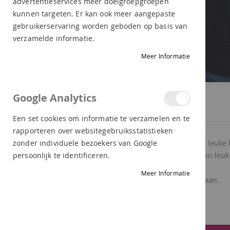
advertentieservices meer doelgroepgroepen
kunnen targeten. Er kan ook meer aangepaste
gebruikerservaring worden geboden op basis van
verzamelde informatie.
Meer Informatie
Ga
Google Analytics
naar
PRODUCTBESCHRIJVING
LEVERING
RETOUR
het
Een set cookies om informatie te verzamelen en te
begin
rapporteren over websitegebruiksstatistieken
van
Het vest van Cecil is een erg leuke. Hij heeft het l
zonder individuele bezoekers van Google
de
Op de mouw zit een klein zakje. De stof heeft een leuk 
persoonlijk te identificeren.
afbeeldingen-
Dit heerlijke vest wil je niet missen,
Meer Informatie
gallerij
Materiaal: 60% polyester, 37% viscose, 3% elastaan.