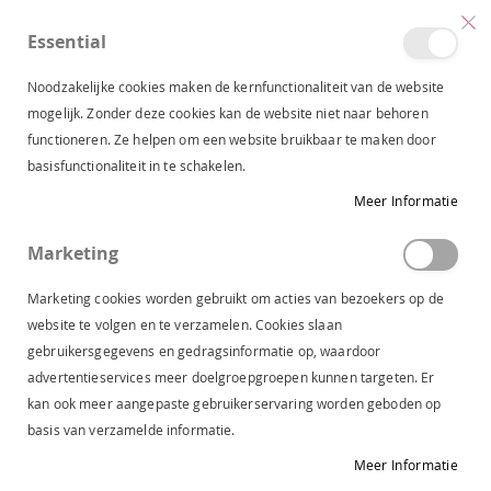
Essential
produc
0
Toggle
Cart
Nav
Noodzakelijke cookies maken de kernfunctionaliteit van de website
mogelijk. Zonder deze cookies kan de website niet naar behoren
functioneren. Ze helpen om een website bruikbaar te maken door
HANDSCHOEN
DAMES
ACCESSOIRES
basisfunctionaliteit in te schakelen.
Meer Informatie
HANDSCHOEN
Marketing
Van
FILTERS
Marketing cookies worden gebruikt om acties van bezoekers op de
laag
website te volgen en te verzamelen. Cookies slaan
naar
gebruikersgegevens en gedragsinformatie op, waardoor
hoog
advertentieservices meer doelgroepgroepen kunnen targeten. Er
sorteren
kan ook meer aangepaste gebruikerservaring worden geboden op
basis van verzamelde informatie.
Meer Informatie