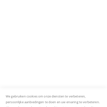
Esprit
Jacqueline de Yong
Para Mi
Street One
Tramontana
S. Oliver Shoes
Klantenservice
Onze winkels
Bestellen
Levering
Retourneren
Privacy policy
Algemene voorwaarden
We gebruiken cookies om onze diensten te verbeteren,
persoonlijke aanbiedingen te doen en uw ervaring te verbeteren.