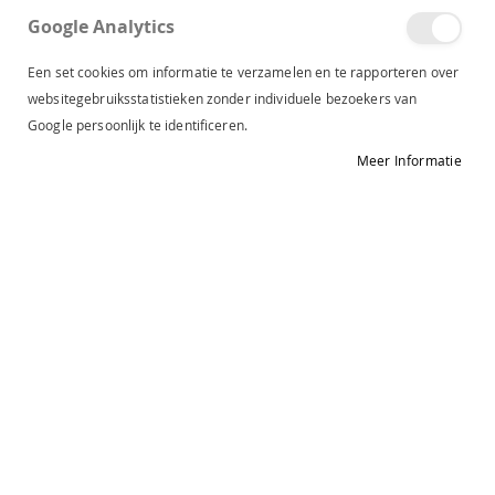
Google Analytics
Een set cookies om informatie te verzamelen en te rapporteren over
websitegebruiksstatistieken zonder individuele bezoekers van
Sarlini
Sarlini
Google persoonlijk te identificeren.
ruit handschoen brown 000434-00009-One Size
handschoen pied de poule zwart 000434-0000-One Size
€ 17,99
€ 17,99
Meer Informatie
Sarlini
Sarlini
PU handschoen zwart 000434-00005-One Size
handschoen med grey melange 000434-00004-One Size