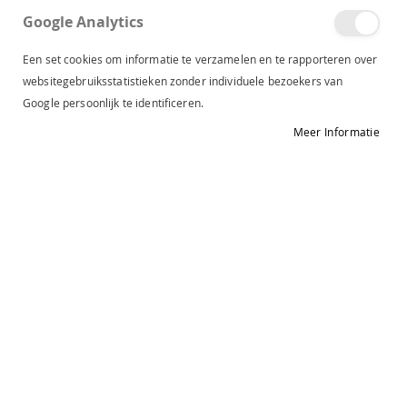
Lapaja Zoetermeer
Google Analytics
Samanthagang 58
2719CK Zoetermeer
Een set cookies om informatie te verzamelen en te rapporteren over
Tel.
+31 (0)793 620 846
websitegebruiksstatistieken zonder individuele bezoekers van
Google persoonlijk te identificeren.
Cecil Leiden
Meer Informatie
Haarlemmerstraat 35
2312DK Leiden
Tel.
+31 (0)712 100 246
Street One Leiden
Haarlemmerstraat 55
2312DL Leiden
Tel.
+31 (0)717 890 226
Retour aanmelden
Nieuwsbrief
Schrijf je in op onze nieuwsbrief en ontvang al
onze speciale promoties en kortingen