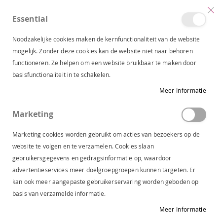
Essential
produc
0
Toggle
Cart
Nav
Noodzakelijke cookies maken de kernfunctionaliteit van de website
mogelijk. Zonder deze cookies kan de website niet naar behoren
functioneren. Ze helpen om een website bruikbaar te maken door
TAS
DAMES
ACCESSOIRES
basisfunctionaliteit in te schakelen.
Meer Informatie
TAS
Marketing
Geen producten gevonden voor deze selectie.
Marketing cookies worden gebruikt om acties van bezoekers op de
website te volgen en te verzamelen. Cookies slaan
gebruikersgegevens en gedragsinformatie op, waardoor
Onze winkels
advertentieservices meer doelgroepgroepen kunnen targeten. Er
Lapaja Gouda
kan ook meer aangepaste gebruikerservaring worden geboden op
Lekkenburg 21
basis van verzamelde informatie.
2804XA Gouda
Tel.
+31 (0)182 744 049
Meer Informatie