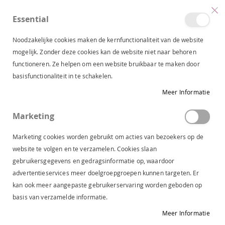
Essential
produc
0
Toggle
Cart
Nav
Noodzakelijke cookies maken de kernfunctionaliteit van de website
mogelijk. Zonder deze cookies kan de website niet naar behoren
NEEM CONTACT MET ONS OP
functioneren. Ze helpen om een website bruikbaar te maken door
basisfunctionaliteit in te schakelen.
Meer Informatie
Contacteer ons
Marketing
Naam
Marketing cookies worden gebruikt om acties van bezoekers op de
website te volgen en te verzamelen. Cookies slaan
gebruikersgegevens en gedragsinformatie op, waardoor
E-mail
advertentieservices meer doelgroepgroepen kunnen targeten. Er
kan ook meer aangepaste gebruikerservaring worden geboden op
basis van verzamelde informatie.
Telefoonnummer
Meer Informatie