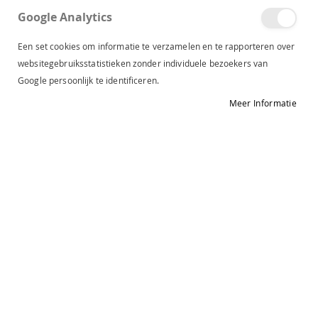
Wat is uw vraag?
Google Analytics
Een set cookies om informatie te verzamelen en te rapporteren over
websitegebruiksstatistieken zonder individuele bezoekers van
Google persoonlijk te identificeren.
Meer Informatie
BEVESTIG
Contact Details
Lapaja Gouda
Cecil Leiden
Lekkenburg 21
Haarlemmerstraat 35