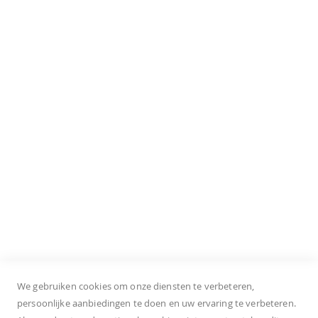
Esprit
Jacqueline de Yong
Para Mi
Street One
Tramontana
S. Oliver Shoes
Klantenservice
Onze winkels
Bestellen
Levering
Retourneren
Privacy policy
Algemene voorwaarden
We gebruiken cookies om onze diensten te verbeteren,
persoonlijke aanbiedingen te doen en uw ervaring te verbeteren.