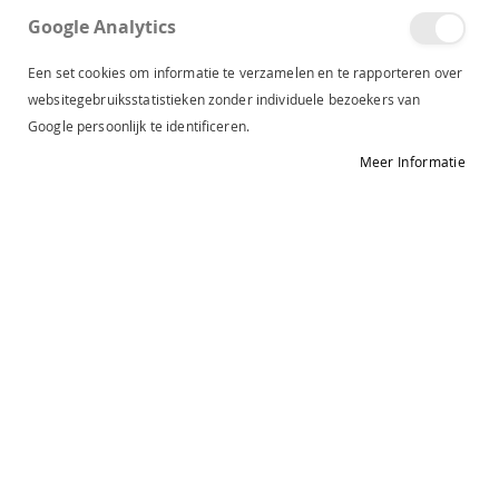
Google Analytics
Een set cookies om informatie te verzamelen en te rapporteren over
websitegebruiksstatistieken zonder individuele bezoekers van
Comforta
Comforta
Google persoonlijk te identificeren.
Super Cracks hoge laars black 231404
Super Cracks suede boot beige 20120L
Vanaf
€ 52,47
Vanaf
€ 52,47
Meer Informatie
€ 74,95
€ 74,95
-30%
Comforta
DWRS Label
Super Cracks suede boot black 20120L
DWRS label Sorana laars suede black 2606-02