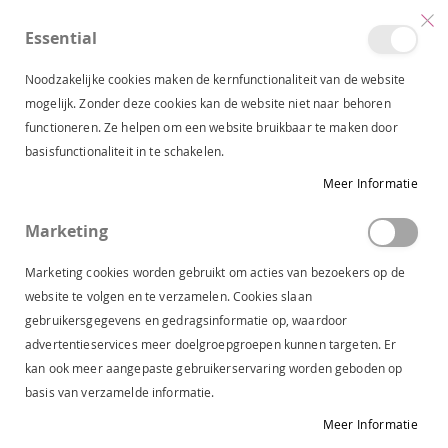
Essential
produc
0
Toggle
Cart
Nav
Noodzakelijke cookies maken de kernfunctionaliteit van de website
mogelijk. Zonder deze cookies kan de website niet naar behoren
functioneren. Ze helpen om een website bruikbaar te maken door
LAARS
DAMES
SCHOENEN
basisfunctionaliteit in te schakelen.
Meer Informatie
LAARS
Marketing
Van
FILTERS
Marketing cookies worden gebruikt om acties van bezoekers op de
laag
website te volgen en te verzamelen. Cookies slaan
naar
gebruikersgegevens en gedragsinformatie op, waardoor
hoog
-30%
-30%
advertentieservices meer doelgroepgroepen kunnen targeten. Er
sorteren
kan ook meer aangepaste gebruikerservaring worden geboden op
basis van verzamelde informatie.
Meer Informatie