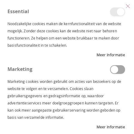
Essential
produc
0
Toggle
Cart
Nav
Noodzakelijke cookies maken de kernfunctionaliteit van de website
mogelijk. Zonder deze cookies kan de website niet naar behoren
functioneren. Ze helpen om een website bruikbaar te maken door
LEVERING BIJ LAPAJA
basisfunctionaliteit in te schakelen.
LEVERING
Meer Informatie
Marketing
Bestellingen vanaf €50,- versturen wij kosteloos. Voor bestellingen
beneden €50,- rekenen we een bijdrage in de verzendkosten van
Marketing cookies worden gebruikt om acties van bezoekers op de
€4,95.
website te volgen en te verzamelen. Cookies slaan
gebruikersgegevens en gedragsinformatie op, waardoor
Al uw aankopen worden bezorgd door PostNL. PostNL beschikt
advertentieservices meer doelgroepgroepen kunnen targeten. Er
over een professionele bezorgingservice en levert van dinsdag t/m
kan ook meer aangepaste gebruikerservaring worden geboden op
zaterdag van 9.00 – 18.00. Binnen enkele minuten na het afronden
basis van verzamelde informatie.
van uw bestelling ontvangt u een bevestiging per e-mail. Zodra wij
uw bestelling hebben verzonden met PostNL, ontvangt u opnieuw
Meer Informatie
een e-mail met hierin de track&trace code.