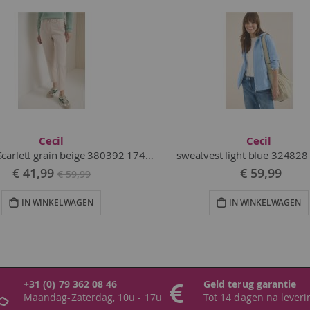
Cecil
Cecil
7/8 broek Scarlett grain beige 380392 17472
sweatvest light blue 32482
Vanaf
Vanaf
€ 41,99
€ 59,99
€ 59,99
IN WINKELWAGEN
IN WINKELWAGEN
+31 (0) 79 362 08 46
Geld terug garantie
Maandag-Zaterdag, 10u - 17u
Tot 14 dagen na leveri