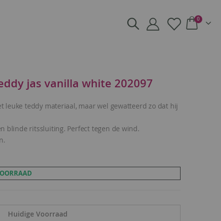
producte
0
Cart
eddy jas vanilla white 202097
Het leuke teddy materiaal, maar wel gewatteerd zo dat hij
 blinde ritssluiting. Perfect tegen de wind.
n.
 VOORRAAD
Huidige Voorraad