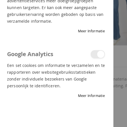
advertentieservices meer doelgroepgroepen
kunnen targeten. Er kan ook meer aangepaste
gebruikerservaring worden geboden op basis van
verzamelde informatie.
Meer Informatie
Ga
Google Analytics
naar
PRODUCTBESCHRIJVING
LEVERING
RETOUR
het
Een set cookies om informatie te verzamelen en te
begin
rapporteren over websitegebruiksstatistieken
van
Hoe leuk is deze jas van Cecil. Het leuke teddy materia
zonder individuele bezoekers van Google
de
De jas heeft een capuchon en een blinde ritssluiting. 
persoonlijk te identificeren.
afbeeldingen-
Dit leuke model wil je niet missen.
Meer Informatie
gallerij
Materiaal: 100% polyester.