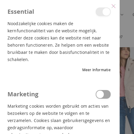
Essential
NEW ARRIVALS
DAMES
Noodzakelijke cookies maken de
kernfunctionaliteit van de website mogelijk.
CECIL GEWATTEERDE TEDDY JAS VANILLA WHITE 202097
Zonder deze cookies kan de website niet naar
behoren functioneren. Ze helpen om een website
Ga
bruikbaar te maken door basisfunctionaliteit in te
naar
schakelen.
het
Meer Informatie
einde
van
de
Marketing
afbeeldingen-
gallerij
Marketing cookies worden gebruikt om acties van
bezoekers op de website te volgen en te
verzamelen. Cookies slaan gebruikersgegevens en
gedragsinformatie op, waardoor