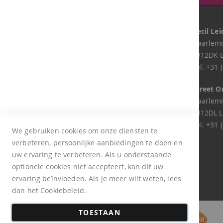
Onze winkels
Lapaja Gouda
Cecil Le
Lekkenburg 21
Haarlemm
2804XA Gouda
2312DK 
Tel.
+31 (0)182 744 049
Tel.
+31 (
Lapaja Zoetermeer
Street O
Samanthagang 58
Haarlemm
2719CK Zoetermeer
2312DL L
Tel.
+31 (0)793 620 846
Tel.
+31 (
We gebruiken cookies om onze diensten te
verbeteren, persoonlijke aanbiedingen te doen en
Retour aanmelden
uw ervaring te verbeteren. Als u onderstaande
optionele cookies niet accepteert, kan dit uw
ervaring beïnvloeden. Als je meer wilt weten, lees
dan het Cookiebeleid.
TOESTAAN