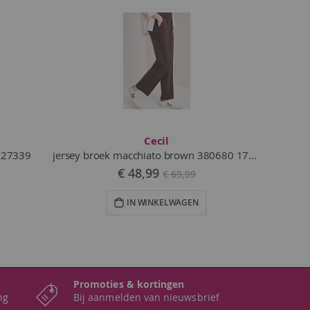
Cecil
8 27339
jersey broek macchiato brown 380680 17493
Vanaf
€ 48,99
€ 69,99
IN WINKELWAGEN
Promoties & kortingen
ng
Bij aanmelden van nieuwsbrief