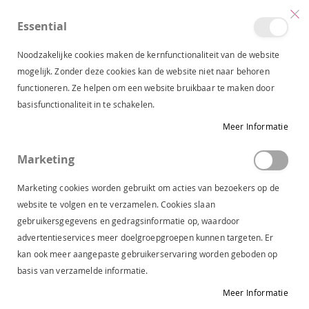
Essential
produc
0
Toggle
Cart
Nav
Noodzakelijke cookies maken de kernfunctionaliteit van de website
mogelijk. Zonder deze cookies kan de website niet naar behoren
functioneren. Ze helpen om een website bruikbaar te maken door
DW\RS ENKELLAARS LUCCA SUEDE SAND B3013-17
basisfunctionaliteit in te schakelen.
Ga
Meer Informatie
naar
het
Marketing
einde
van
Marketing cookies worden gebruikt om acties van bezoekers op de
de
website te volgen en te verzamelen. Cookies slaan
afbeeldingen-
gebruikersgegevens en gedragsinformatie op, waardoor
gallerij
advertentieservices meer doelgroepgroepen kunnen targeten. Er
kan ook meer aangepaste gebruikerservaring worden geboden op
basis van verzamelde informatie.
Meer Informatie