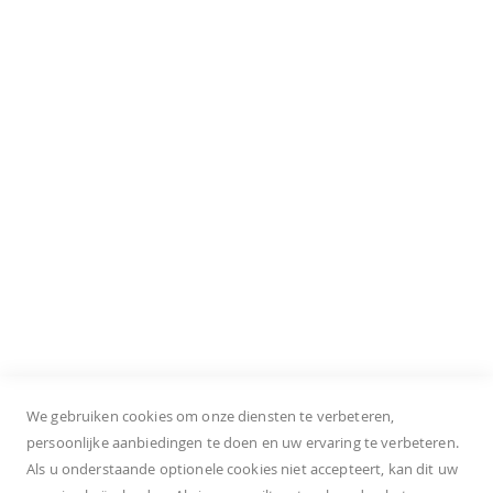
Jacqueline de Yong
Para Mi
Street One
Tramontana
S. Oliver Shoes
Klantenservice
Onze winkels
Bestellen
Levering
Retourneren
Privacy policy
Algemene voorwaarden
We gebruiken cookies om onze diensten te verbeteren,
persoonlijke aanbiedingen te doen en uw ervaring te verbeteren.
Als u onderstaande optionele cookies niet accepteert, kan dit uw