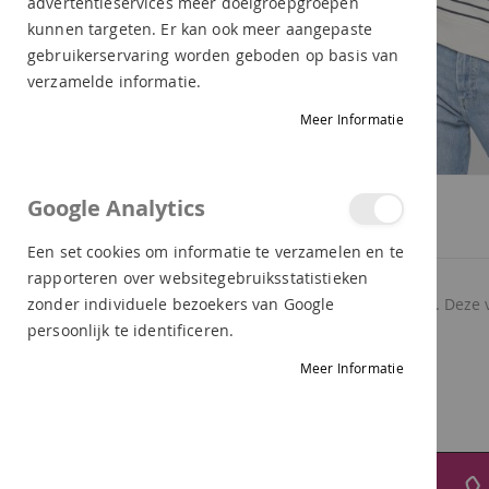
advertentieservices meer doelgroepgroepen
kunnen targeten. Er kan ook meer aangepaste
gebruikerservaring worden geboden op basis van
verzamelde informatie.
Meer Informatie
Ga
Google Analytics
naar
PRODUCTBESCHRIJVING
LEVERING
RETOUR
het
Een set cookies om informatie te verzamelen en te
begin
rapporteren over websitegebruiksstatistieken
van
De hoodie sweater is een heerlijk sportieve trui. Deze
zonder individuele bezoekers van Google
de
trui comfortabel dragen.
persoonlijk te identificeren.
afbeeldingen-
Materiaal: 100% katoen.
Meer Informatie
gallerij
Gratis verzending