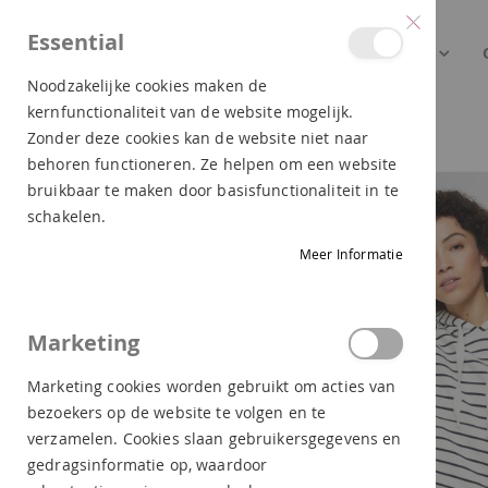
Essential
NEW ARRIVALS
DAMES
Noodzakelijke cookies maken de
kernfunctionaliteit van de website mogelijk.
ESPRIT STREEP HOODIE OFF WHITE 012EE1J311 110
Zonder deze cookies kan de website niet naar
behoren functioneren. Ze helpen om een website
Ga
bruikbaar te maken door basisfunctionaliteit in te
naar
schakelen.
het
Meer Informatie
einde
van
de
Marketing
afbeeldingen-
gallerij
Marketing cookies worden gebruikt om acties van
bezoekers op de website te volgen en te
verzamelen. Cookies slaan gebruikersgegevens en
gedragsinformatie op, waardoor