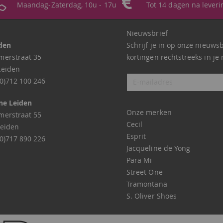
Maandag-Zaterdag, 10u - 17u
Tot 14 dagen na leveri
Nieuwsbrief
iden
Schrijf je in op onze nieuws
erstraat 35
kortingen rechtstreeks in je 
Leiden
0)712 100 246
ne Leiden
Onze merken
erstraat 55
Cecil
eiden
Esprit
0)717 890 226
Jacqueline de Yong
Para Mi
Street One
Tramontana
S. Oliver Shoes