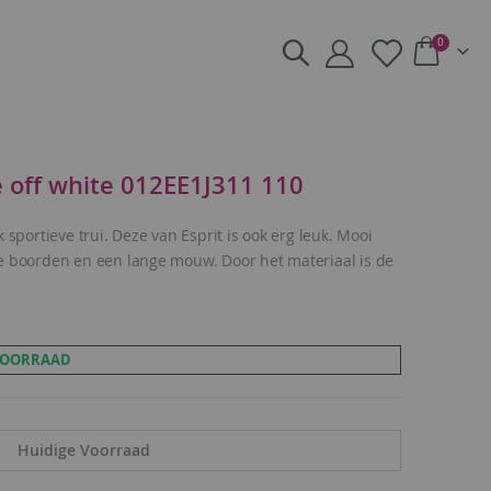
producte
0
Cart
e off white 012EE1J311 110
 sportieve trui. Deze van Esprit is ook erg leuk. Mooi
e boorden en een lange mouw. Door het materiaal is de
 VOORRAAD
Huidige Voorraad