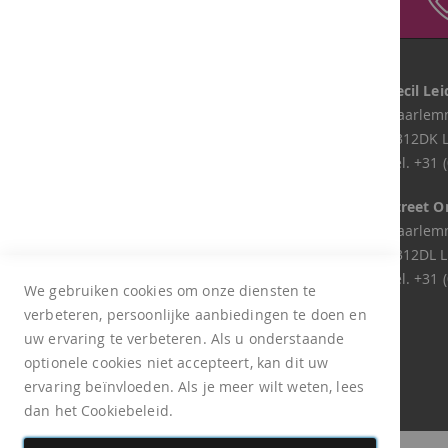
Vanaf € 50,-
Onze winkels
Lapaja Gouda
Cecil Le
Lekkenburg 21
Haarlemm
2804XA Gouda
2312DK 
Tel.
+31 (0)182 744 049
Tel.
+31 (
Lapaja Zoetermeer
Street O
Samanthagang 58
Haarlemm
2719CK Zoetermeer
2312DL L
Tel.
+31 (0)793 620 846
Tel.
+31 (
We gebruiken cookies om onze diensten te
verbeteren, persoonlijke aanbiedingen te doen en
Retour aanmelden
uw ervaring te verbeteren. Als u onderstaande
optionele cookies niet accepteert, kan dit uw
ervaring beïnvloeden. Als je meer wilt weten, lees
dan het Cookiebeleid.