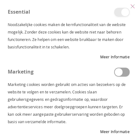
Essential
produc
0
Toggle
Cart
Nav
Noodzakelijke cookies maken de kernfunctionaliteit van de website
mogelijk. Zonder deze cookies kan de website niet naar behoren
functioneren. Ze helpen om een website bruikbaar te maken door
JDY KANTEN TOP BLACK 15371696
basisfunctionaliteit in te schakelen.
Ga
Meer Informatie
naar
het
Marketing
einde
van
Marketing cookies worden gebruikt om acties van bezoekers op de
de
website te volgen en te verzamelen. Cookies slaan
afbeeldingen-
gebruikersgegevens en gedragsinformatie op, waardoor
gallerij
advertentieservices meer doelgroepgroepen kunnen targeten. Er
kan ook meer aangepaste gebruikerservaring worden geboden op
basis van verzamelde informatie.
Meer Informatie