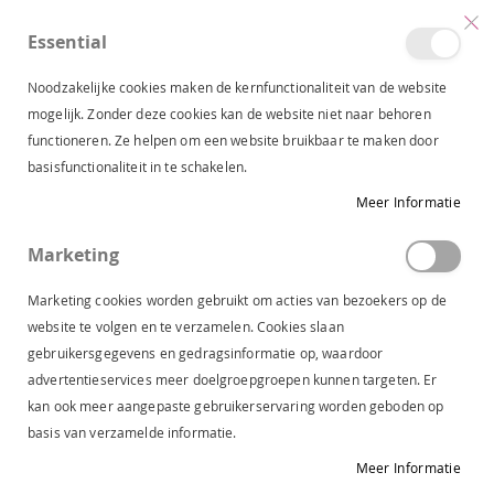
Essential
produc
0
Toggle
Cart
Nav
Noodzakelijke cookies maken de kernfunctionaliteit van de website
mogelijk. Zonder deze cookies kan de website niet naar behoren
functioneren. Ze helpen om een website bruikbaar te maken door
JDY KANTEN TOP CLOUD DANCER 15371696
basisfunctionaliteit in te schakelen.
Ga
Meer Informatie
naar
het
Marketing
einde
van
Marketing cookies worden gebruikt om acties van bezoekers op de
de
website te volgen en te verzamelen. Cookies slaan
afbeeldingen-
gebruikersgegevens en gedragsinformatie op, waardoor
gallerij
advertentieservices meer doelgroepgroepen kunnen targeten. Er
kan ook meer aangepaste gebruikerservaring worden geboden op
basis van verzamelde informatie.
Meer Informatie