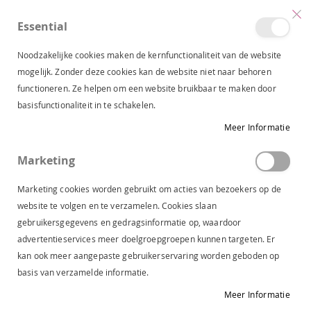
Essential
produc
0
Toggle
Cart
Nav
Noodzakelijke cookies maken de kernfunctionaliteit van de website
mogelijk. Zonder deze cookies kan de website niet naar behoren
functioneren. Ze helpen om een website bruikbaar te maken door
JDY LANGE KOKERROK BLACK 15374634
basisfunctionaliteit in te schakelen.
Ga
Meer Informatie
naar
het
Marketing
einde
van
Marketing cookies worden gebruikt om acties van bezoekers op de
de
website te volgen en te verzamelen. Cookies slaan
afbeeldingen-
gebruikersgegevens en gedragsinformatie op, waardoor
gallerij
advertentieservices meer doelgroepgroepen kunnen targeten. Er
kan ook meer aangepaste gebruikerservaring worden geboden op
basis van verzamelde informatie.
Meer Informatie