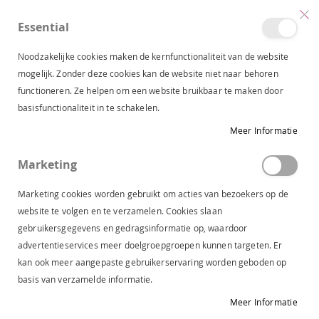
Essential
produc
0
Toggle
Cart
Nav
Noodzakelijke cookies maken de kernfunctionaliteit van de website
mogelijk. Zonder deze cookies kan de website niet naar behoren
functioneren. Ze helpen om een website bruikbaar te maken door
JDY WIJDE JERSEY BROEK DIRECTOIRE BLUE 15208430
basisfunctionaliteit in te schakelen.
Ga
Meer Informatie
naar
het
Marketing
einde
van
Marketing cookies worden gebruikt om acties van bezoekers op de
de
website te volgen en te verzamelen. Cookies slaan
afbeeldingen-
gebruikersgegevens en gedragsinformatie op, waardoor
gallerij
advertentieservices meer doelgroepgroepen kunnen targeten. Er
kan ook meer aangepaste gebruikerservaring worden geboden op
basis van verzamelde informatie.
Meer Informatie