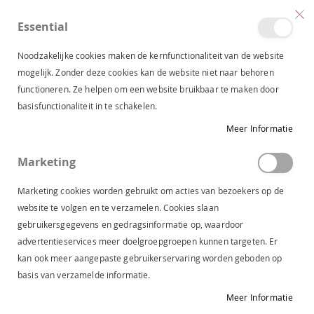
Essential
produc
0
Toggle
Cart
Nav
Noodzakelijke cookies maken de kernfunctionaliteit van de website
mogelijk. Zonder deze cookies kan de website niet naar behoren
functioneren. Ze helpen om een website bruikbaar te maken door
QS BY S. OLIVER ZOMER TOP BOURDEAUX 2180769 4923
basisfunctionaliteit in te schakelen.
Ga
Meer Informatie
naar
het
Marketing
einde
van
Marketing cookies worden gebruikt om acties van bezoekers op de
de
website te volgen en te verzamelen. Cookies slaan
afbeeldingen-
gebruikersgegevens en gedragsinformatie op, waardoor
gallerij
advertentieservices meer doelgroepgroepen kunnen targeten. Er
kan ook meer aangepaste gebruikerservaring worden geboden op
basis van verzamelde informatie.
Meer Informatie