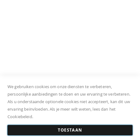
S. Oliver Shoes
Klantenservice
Onze winkels
Bestellen
Levering
Retourneren
Privacy policy
Algemene voorwaarden
We gebruiken cookies om onze diensten te verbeteren,
persoonlijke aanbiedingen te doen en uw ervaring te verbeteren.
Als u onderstaande optionele cookies niet accepteert, kan dit uw
ervaring beïnvloeden. Als je meer wilt weten, lees dan het
Cookiebeleid.
Algemene voorwaarden
Privacy policy
Vacatures
Levering
TOESTAAN
Ruilen & retourneren