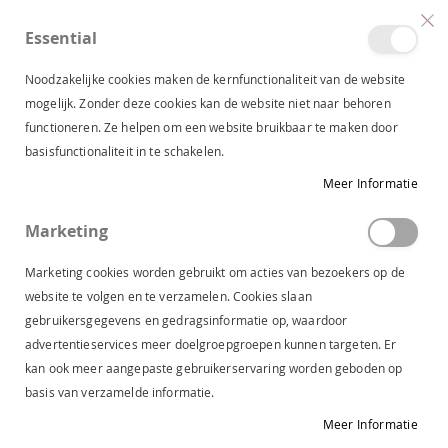
Essential
produc
0
Toggle
Cart
Nav
Noodzakelijke cookies maken de kernfunctionaliteit van de website
mogelijk. Zonder deze cookies kan de website niet naar behoren
functioneren. Ze helpen om een website bruikbaar te maken door
STREET ONE OPENVALLEND VEST OFF WHITE 325265 10108
basisfunctionaliteit in te schakelen.
Ga
Meer Informatie
naar
het
Marketing
einde
van
Marketing cookies worden gebruikt om acties van bezoekers op de
de
website te volgen en te verzamelen. Cookies slaan
afbeeldingen-
gebruikersgegevens en gedragsinformatie op, waardoor
gallerij
advertentieservices meer doelgroepgroepen kunnen targeten. Er
kan ook meer aangepaste gebruikerservaring worden geboden op
basis van verzamelde informatie.
Meer Informatie