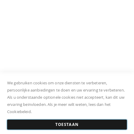
S. Oliver Shoes
Klantenservice
Onze winkels
Bestellen
Levering
Retourneren
Privacy policy
Algemene voorwaarden
We gebruiken cookies om onze diensten te verbeteren,
persoonlijke aanbiedingen te doen en uw ervaring te verbeteren.
Als u onderstaande optionele cookies niet accepteert, kan dit uw
ervaring beïnvloeden. Als je meer wilt weten, lees dan het
Cookiebeleid.
Algemene voorwaarden
Privacy policy
Vacatures
Levering
TOESTAAN
Ruilen & retourneren