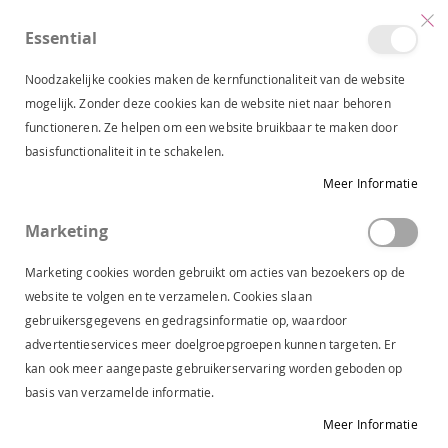
Essential
produc
0
Toggle
Cart
Nav
Noodzakelijke cookies maken de kernfunctionaliteit van de website
mogelijk. Zonder deze cookies kan de website niet naar behoren
functioneren. Ze helpen om een website bruikbaar te maken door
STREET ONE VEST MOONSTONE SAND 323138 16269
basisfunctionaliteit in te schakelen.
Ga
Meer Informatie
naar
het
Marketing
einde
van
Marketing cookies worden gebruikt om acties van bezoekers op de
de
website te volgen en te verzamelen. Cookies slaan
afbeeldingen-
gebruikersgegevens en gedragsinformatie op, waardoor
gallerij
advertentieservices meer doelgroepgroepen kunnen targeten. Er
kan ook meer aangepaste gebruikerservaring worden geboden op
basis van verzamelde informatie.
Meer Informatie